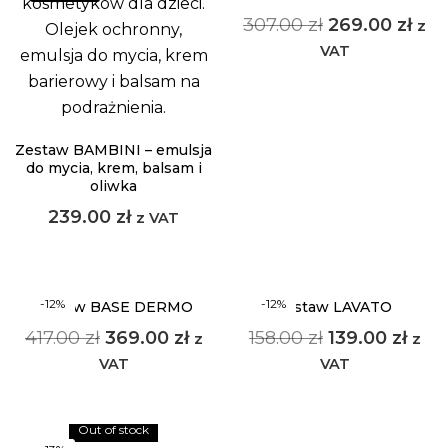
307.00
zł
269.00
zł
z
VAT
Zestaw BAMBINI – emulsja
do mycia, krem, balsam i
oliwka
239.00
zł
z VAT
-12%
-12%
zestaw BASE DERMO
zestaw LAVATO
417.00
zł
369.00
zł
158.00
zł
139.00
zł
z
z
VAT
VAT
Out of stock