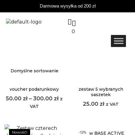
Darmowa wysyłka od 200 zł
0
voucher podarunkowy
zestaw 5 wybranych
saszetek
50.00
zł
–
300.00
zł
z
25.00
zł
z VAT
VAT
Nowość!
-12%
zestaw BASE ACTIVE