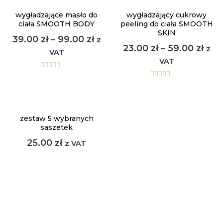
wygładzające masło do
wygładzający cukrowy
ciała SMOOTH BODY
peeling do ciała SMOOTH
SKIN
39.00
zł
–
99.00
zł
z
23.00
zł
–
59.00
zł
z
VAT
VAT
Oceniono
5.00
na 5
Oceniono
5.00
na 5
zestaw 5 wybranych
saszetek
25.00
zł
z VAT