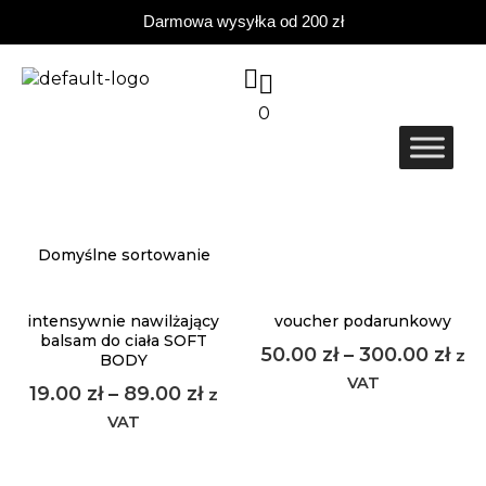
Darmowa wysyłka od 200 zł
0
intensywnie nawilżający
voucher podarunkowy
balsam do ciała SOFT
50.00
zł
–
300.00
zł
z
BODY
VAT
19.00
zł
–
89.00
zł
z
VAT