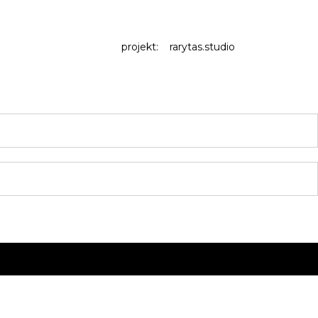
projekt:
rarytas.studio