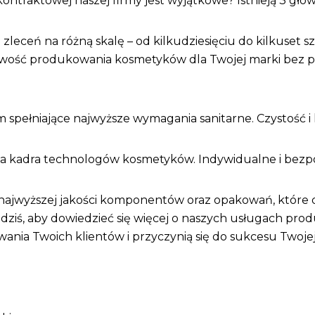
kontraktowej naszej firmy jest wyjątkowe? Istnieją 3 gł
 zleceń na różną skalę – od kilkudziesięciu do kilkuset s
wość produkowania kosmetyków dla Twojej marki bez po
 spełniające najwyższe wymagania sanitarne. Czystość i 
na kadra technologów kosmetyków. Indywidualne i bezpoś
 najwyższej jakości komponentów oraz opakowań, które 
ż dziś, aby dowiedzieć się więcej o naszych usługach pr
wania Twoich klientów i przyczynią się do sukcesu Twojej