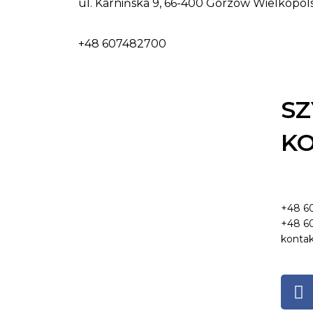
ul. Karnińska 9, 66-400 Gorzów Wielkopo
+48 607482700
SZ
K
+48 6
+48 6
kontak