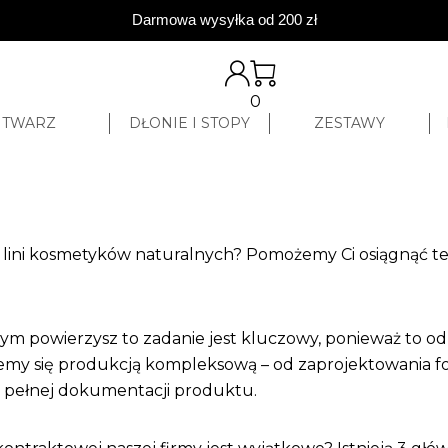
Darmowa wysyłka od 200 zł
0
TWARZ
DŁONIE I STOPY
ZESTAWY
lini kosmetyków naturalnych? Pomożemy Ci osiągnąć ten 
ym powierzysz to zadanie jest kluczowy, ponieważ to od
jemy się produkcją kompleksową – od zaprojektowania fo
 pełnej dokumentacji produktu.