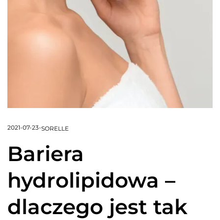
2021-07-23
-
SORELLE
Bariera
hydrolipidowa –
dlaczego jest tak